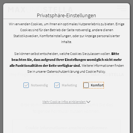
Toggle 
Privatsphäre-Einstellungen
Zum Inhalt springen [AK + 0]
Zum Hauptmenü springen [AK + 1]
Zum Hauptmenü springen [AK + 2]
Zum Hauptmenü (oben rechts) springen [AK + 3]
Zum Footer-Menü unten (angedockt an Browserrand) springen [AK + 
Zum "Barrierefreiheits-Menü" springen [AK + 5]
Wir verwenden Cookies, um Ihnen ein optimales Nutzererlebnis zu bieten. Einige
Cookies sind für den Betrieb der Seite notwendig, andere dienen
Statistikzwecken, Komforteinstellungen, oder zur Anzeige personalisierter
Inhalte.
Sie können selbst entscheiden, welche Cookies Sie zulassen wollen.
Bitte
beachten Sie, dass aufgrund Ihrer Einstellungen womöglich nicht mehr
FRAGEN / WÜNSCHE
alle Funktionalitäten der Seite verfügbar sind.
Weitere Informationen finden
Sie in unserer Datenschutzerklärung und Cookie Policy.
Ihre Fragen, Wünsche und Anregungen an
MAX
UND
STELLA
Notwendig
Marketing
Komfort
Mehr Cookie-Infos einblenden
Bitte stimmen Sie den Cookies zu, damit Sie das
folgende Formular nutzen können.
Cookie Informationen ansehen/zustimmen